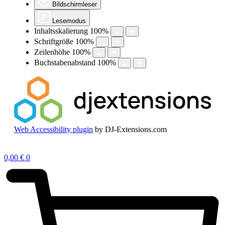
Bildschirmleser
Lesemodus
Inhaltsskalierung
100
%
Schriftgröße
100
%
Zeilenhöhe
100
%
Buchstabenabstand
100
%
Web Accessibility plugin
by DJ-Extensions.com
Zum
Inhalt
0,00
€
0
springen