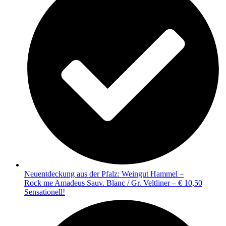
Neuentdeckung aus der Pfalz: Weingut Hammel –
Rock me Amadeus Sauv. Blanc / Gr. Veltliner – € 10,50
Sensationell!