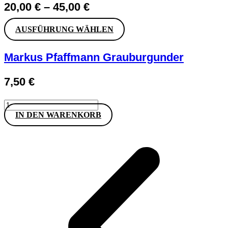
20,00
€
–
45,00
€
Dieses
AUSFÜHRUNG WÄHLEN
Produkt
weist
Markus Pfaffmann Grauburgunder
mehrere
Varianten
auf.
7,50
€
Die
Optionen
können
Markus
auf
Pfaffmann
IN DEN WARENKORB
der
Grauburgunder
Produktseite
Menge
gewählt
werden