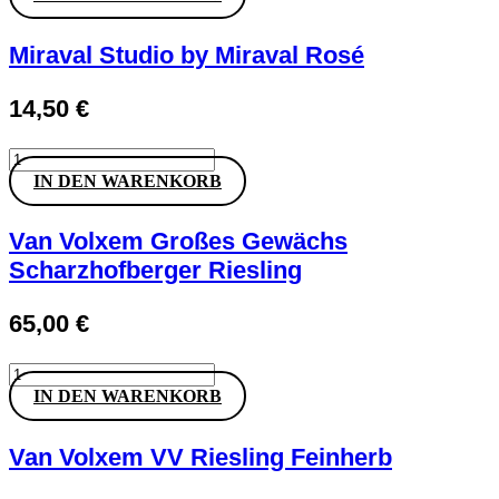
Côtes
de
Provence
Miraval Studio by Miraval Rosé
Menge
14,50
€
Miraval
Studio
IN DEN WARENKORB
by
Miraval
Rosé
Van Volxem Großes Gewächs
Menge
Scharzhofberger Riesling
65,00
€
Van
Volxem
IN DEN WARENKORB
Großes
Gewächs
Scharzhofberger
Van Volxem VV Riesling Feinherb
Riesling
Menge