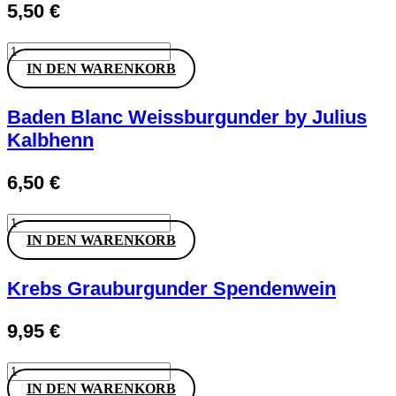
5,50
€
Auggener
Schäf
IN DEN WARENKORB
Gutedel
Menge
Baden Blanc Weissburgunder by Julius
Kalbhenn
6,50
€
Baden
Blanc
IN DEN WARENKORB
Weissburgunder
by
Julius
Krebs Grauburgunder Spendenwein
Kalbhenn
Menge
9,95
€
Krebs
Grauburgunder
IN DEN WARENKORB