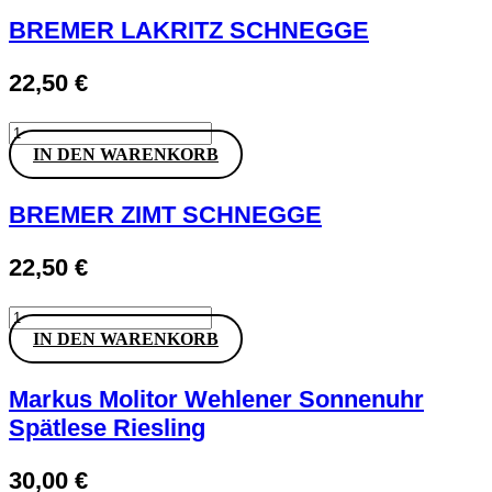
Alkoholfrei
Menge
BREMER LAKRITZ SCHNEGGE
22,50
€
BREMER
LAKRITZ
IN DEN WARENKORB
SCHNEGGE
Menge
BREMER ZIMT SCHNEGGE
22,50
€
BREMER
ZIMT
IN DEN WARENKORB
SCHNEGGE
Menge
Markus Molitor Wehlener Sonnenuhr
Spätlese Riesling
30,00
€