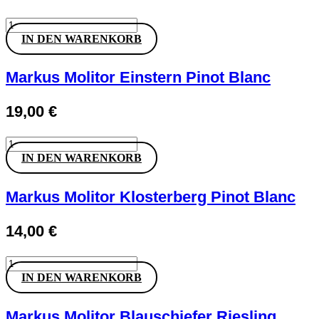
Markus
Molitor
IN DEN WARENKORB
Wehlener
Sonnenuhr
Spätlese
Markus Molitor Einstern Pinot Blanc
Riesling
Menge
19,00
€
Markus
Molitor
IN DEN WARENKORB
Einstern
Pinot
Blanc
Markus Molitor Klosterberg Pinot Blanc
Menge
14,00
€
Markus
Molitor
IN DEN WARENKORB
Klosterberg
Pinot
Blanc
Markus Molitor Blauschiefer Riesling