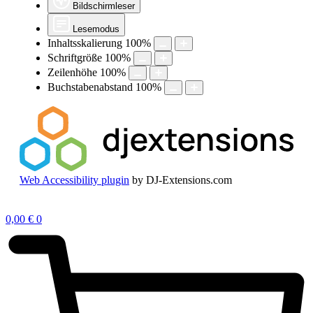
Bildschirmleser
Lesemodus
Inhaltsskalierung
100
%
Schriftgröße
100
%
Zeilenhöhe
100
%
Buchstabenabstand
100
%
Web Accessibility plugin
by DJ-Extensions.com
Zum
Inhalt
0,00
€
0
springen