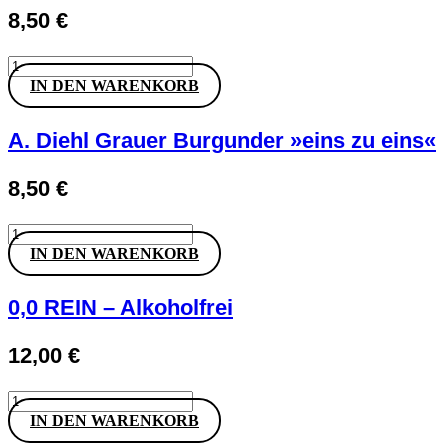
8,50
€
A.
Diehl
IN DEN WARENKORB
Blanc
de
Noirs
A. Diehl Grauer Burgunder »eins zu eins«
»eins
zu
8,50
€
eins«
Menge
A.
Diehl
IN DEN WARENKORB
Grauer
Burgunder
»eins
0,0 REIN – Alkoholfrei
zu
eins«
12,00
€
Menge
0,0
REIN
IN DEN WARENKORB
-