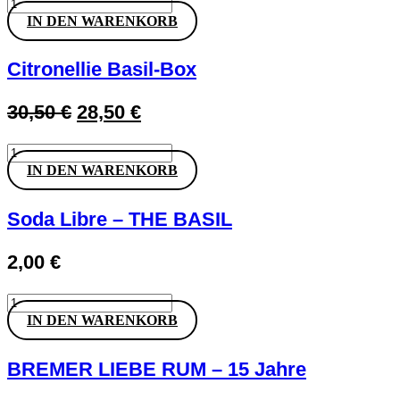
Citronellie
war:
ist:
auf
Tasting-
IN DEN WARENKORB
36,50 €
34,50 €.
der
Box
Produktseite
Menge
gewählt
Citronellie Basil-Box
werden
Ursprünglicher
Aktueller
30,50
€
28,50
€
Preis
Preis
Citronellie
war:
ist:
Basil-
IN DEN WARENKORB
30,50 €
28,50 €.
Box
Menge
Soda Libre – THE BASIL
2,00
€
Soda
Libre
IN DEN WARENKORB
-
THE
BASIL
BREMER LIEBE RUM – 15 Jahre
Menge