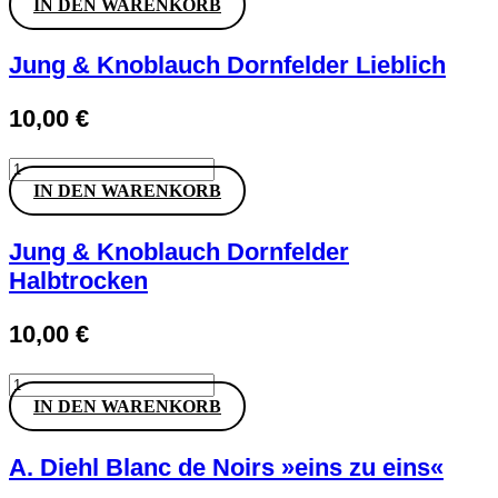
Chardonnay
IN DEN WARENKORB
Menge
Jung & Knoblauch Dornfelder Lieblich
10,00
€
Jung
&
IN DEN WARENKORB
Knoblauch
Dornfelder
Lieblich
Jung & Knoblauch Dornfelder
Menge
Halbtrocken
10,00
€
Jung
&
IN DEN WARENKORB
Knoblauch
Dornfelder
Halbtrocken
A. Diehl Blanc de Noirs »eins zu eins«
Menge