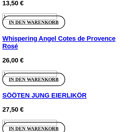
13,50
€
Van
Volxem
IN DEN WARENKORB
VV
Riesling
Feinherb
Whispering Angel Cotes de Provence
Menge
Rosé
26,00
€
Whispering
Angel
IN DEN WARENKORB
Cotes
de
Provence
SÖÖTEN JUNG EIERLIKÖR
Rosé
Menge
27,50
€
SÖÖTEN
JUNG
IN DEN WARENKORB