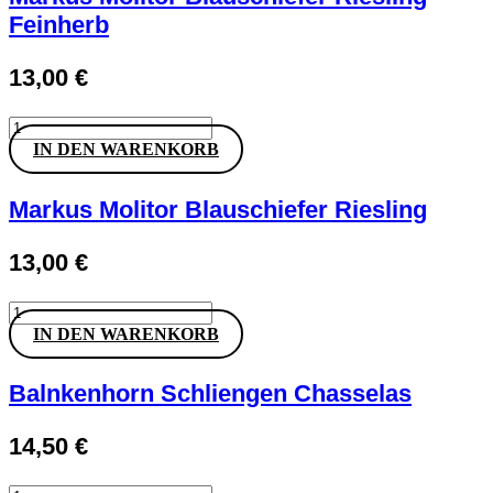
Menge
Feinherb
13,00
€
Markus
Molitor
IN DEN WARENKORB
Blauschiefer
Riesling
Feinherb
Markus Molitor Blauschiefer Riesling
Menge
13,00
€
Markus
Molitor
IN DEN WARENKORB
Blauschiefer
Riesling
Menge
Balnkenhorn Schliengen Chasselas
14,50
€