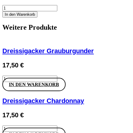
Groh
»Grohsartig«
In den Warenkorb
Weißburgunder
&
Weitere Produkte
Chardonnay
Menge
Dreissigacker Grauburgunder
17,50
€
Dreissigacker
Grauburgunder
IN DEN WARENKORB
Menge
Dreissigacker Chardonnay
17,50
€
Dreissigacker