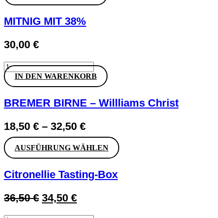
EIERLIKÖR
Menge
MITNIG MIT 38%
30,00
€
MITNIG
MIT
IN DEN WARENKORB
38%
Menge
BREMER BIRNE – Willliams Christ
18,50
€
–
32,50
€
Dieses
AUSFÜHRUNG WÄHLEN
Produkt
weist
Citronellie Tasting-Box
mehrere
Varianten
auf.
Ursprünglicher
Aktueller
36,50
€
34,50
€
Die
Preis
Preis
Optionen
können