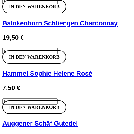
Balnkenhorn
Schliengen
IN DEN WARENKORB
Chasselas
Menge
Balnkenhorn Schliengen Chardonnay
19,50
€
Balnkenhorn
Schliengen
IN DEN WARENKORB
Chardonnay
Menge
Hammel Sophie Helene Rosé
7,50
€
Hammel
Sophie
IN DEN WARENKORB
Helene
Rosé
Menge
Auggener Schäf Gutedel