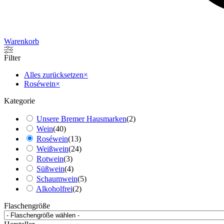
Warenkorb
Filter
Alles zurücksetzen
×
Roséwein
×
Kategorie
Unsere Bremer Hausmarken
(
2
)
Wein
(
40
)
Roséwein
(
13
)
Weißwein
(
24
)
Rotwein
(
3
)
Süßwein
(
4
)
Schaumwein
(
5
)
Alkoholfrei
(
2
)
Flaschengröße