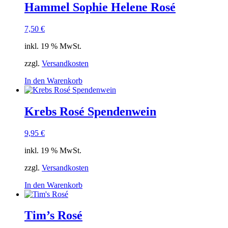
mehrere
Hammel Sophie Helene Rosé
Varianten
auf.
7,50
€
Die
Optionen
inkl. 19 % MwSt.
können
auf
zzgl.
Versandkosten
der
Produktseite
In den Warenkorb
gewählt
werden
Krebs Rosé Spendenwein
9,95
€
inkl. 19 % MwSt.
zzgl.
Versandkosten
In den Warenkorb
Tim’s Rosé