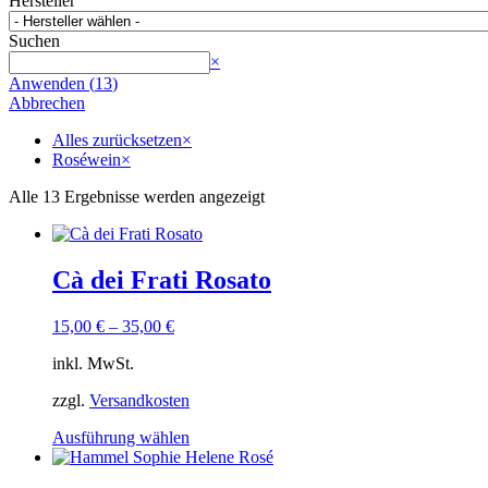
Hersteller
Suchen
Suchen
×
Anwenden
(
13
)
Abbrechen
Alles zurücksetzen
×
Roséwein
×
Alle 13 Ergebnisse werden angezeigt
Cà dei Frati Rosato
15,00
€
–
35,00
€
inkl. MwSt.
zzgl.
Versandkosten
Dieses
Ausführung wählen
Produkt
weist