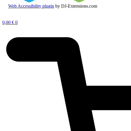
Web Accessibility plugin
by DJ-Extensions.com
Zum
Inhalt
0,00
€
0
springen