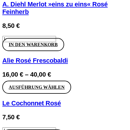
A. Diehl Merlot »eins zu eins« Rosé
Feinherb
8,50
€
A.
Diehl
IN DEN WARENKORB
Merlot
»eins
zu
Alìe Rosé Frescobaldi
eins«
Rosé
16,00
€
–
40,00
€
Feinherb
Menge
Dieses
AUSFÜHRUNG WÄHLEN
Produkt
weist
Le Cochonnet Rosé
mehrere
Varianten
auf.
7,50
€
Die
Optionen
können
Le