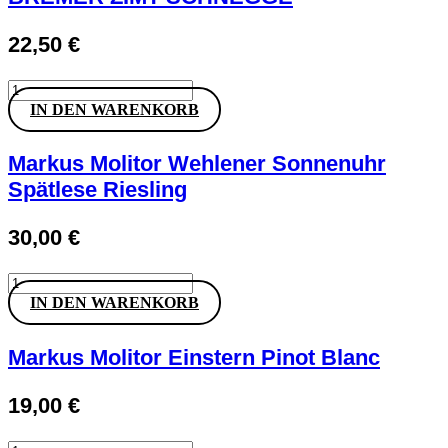
22,50
€
BREMER
ZIMT
IN DEN WARENKORB
SCHNEGGE
Menge
Markus Molitor Wehlener Sonnenuhr
Spätlese Riesling
30,00
€
Markus
Molitor
IN DEN WARENKORB
Wehlener
Sonnenuhr
Spätlese
Markus Molitor Einstern Pinot Blanc
Riesling
Menge
19,00
€