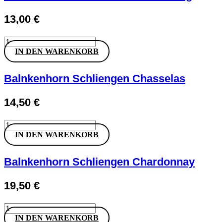
Menge
13,00
€
Markus
Molitor
IN DEN WARENKORB
Blauschiefer
Riesling
Menge
Balnkenhorn Schliengen Chasselas
14,50
€
Balnkenhorn
Schliengen
IN DEN WARENKORB
Chasselas
Menge
Balnkenhorn Schliengen Chardonnay
19,50
€
Balnkenhorn
Schliengen
IN DEN WARENKORB