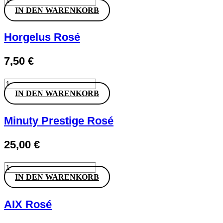
auf
Cochonnet
IN DEN WARENKORB
der
Rosé
Produktseite
Menge
gewählt
Horgelus Rosé
werden
7,50
€
Horgelus
Rosé
IN DEN WARENKORB
Menge
Minuty Prestige Rosé
25,00
€
Minuty
Prestige
IN DEN WARENKORB
Rosé
Menge
AIX Rosé