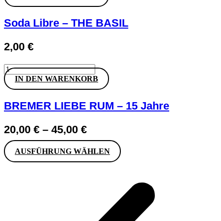
30,50 €
28,50 €.
Box
Menge
Soda Libre – THE BASIL
2,00
€
Soda
Libre
IN DEN WARENKORB
-
THE
BASIL
BREMER LIEBE RUM – 15 Jahre
Menge
20,00
€
–
45,00
€
Dieses
AUSFÜHRUNG WÄHLEN
Produkt
weist
mehrere
Varianten
auf.
Die
Optionen