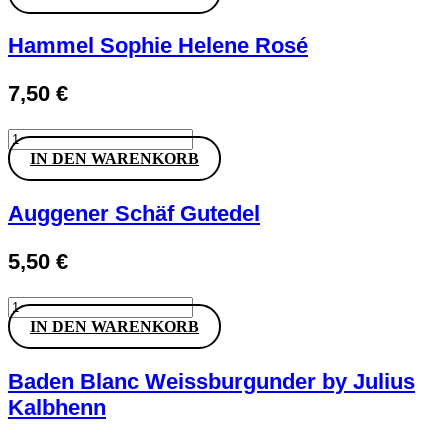
Chardonnay
Menge
Hammel Sophie Helene Rosé
7,50
€
Hammel
Sophie
IN DEN WARENKORB
Helene
Rosé
Menge
Auggener Schäf Gutedel
5,50
€
Auggener
Schäf
IN DEN WARENKORB
Gutedel
Menge
Baden Blanc Weissburgunder by Julius
Kalbhenn