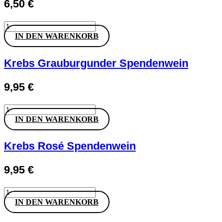
6,50
€
Baden
Blanc
IN DEN WARENKORB
Weissburgunder
by
Julius
Krebs Grauburgunder Spendenwein
Kalbhenn
Menge
9,95
€
Krebs
Grauburgunder
IN DEN WARENKORB
Spendenwein
Menge
Krebs Rosé Spendenwein
9,95
€
Krebs
Rosé
IN DEN WARENKORB
Spendenwein
Menge