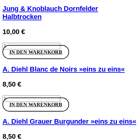
Dornfelder
Lieblich
Jung & Knoblauch Dornfelder
Menge
Halbtrocken
10,00
€
Jung
&
IN DEN WARENKORB
Knoblauch
Dornfelder
Halbtrocken
A. Diehl Blanc de Noirs »eins zu eins«
Menge
8,50
€
A.
Diehl
IN DEN WARENKORB
Blanc
de
Noirs
A. Diehl Grauer Burgunder »eins zu eins«
»eins
zu
8,50
€
eins«