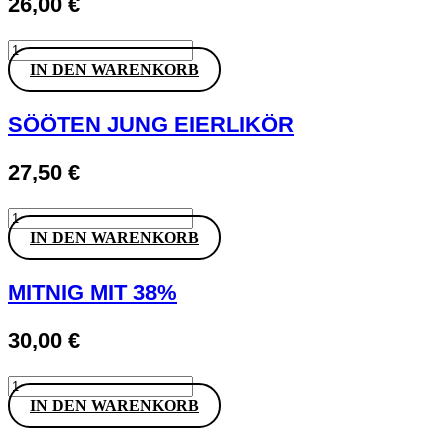
26,00
€
Whispering
Angel
IN DEN WARENKORB
Cotes
de
Provence
SÖÖTEN JUNG EIERLIKÖR
Rosé
Menge
27,50
€
SÖÖTEN
JUNG
IN DEN WARENKORB
EIERLIKÖR
Menge
MITNIG MIT 38%
30,00
€
MITNIG
MIT
IN DEN WARENKORB
38%
Menge