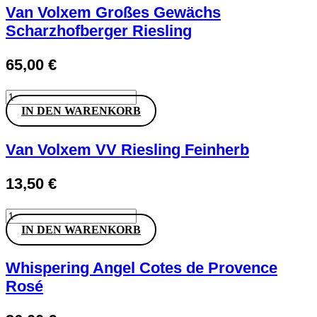
Rosé
Van Volxem Großes Gewächs
Menge
Scharzhofberger Riesling
65,00
€
Van
Volxem
IN DEN WARENKORB
Großes
Gewächs
Scharzhofberger
Van Volxem VV Riesling Feinherb
Riesling
Menge
13,50
€
Van
Volxem
IN DEN WARENKORB
VV
Riesling
Feinherb
Whispering Angel Cotes de Provence
Menge
Rosé