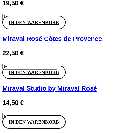
19,50
€
AIX
Rosé
IN DEN WARENKORB
Menge
Miraval Rosé Côtes de Provence
22,50
€
Miraval
Rosé
IN DEN WARENKORB
Côtes
de
Provence
Miraval Studio by Miraval Rosé
Menge
14,50
€
Miraval
Studio
IN DEN WARENKORB
by
Miraval