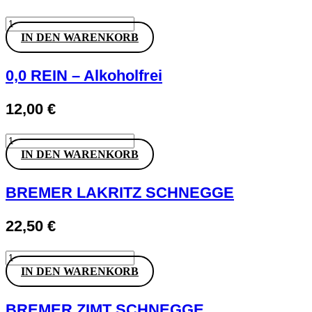
Menge
A.
Diehl
IN DEN WARENKORB
Grauer
Burgunder
»eins
0,0 REIN – Alkoholfrei
zu
eins«
12,00
€
Menge
0,0
REIN
IN DEN WARENKORB
-
Alkoholfrei
Menge
BREMER LAKRITZ SCHNEGGE
22,50
€
BREMER
LAKRITZ
IN DEN WARENKORB
SCHNEGGE
Menge
BREMER ZIMT SCHNEGGE