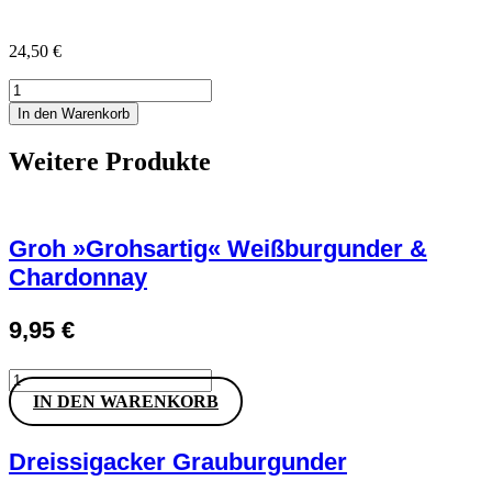
24,50
€
Kalbhenn's
Himbeergeist
In den Warenkorb
Menge
Weitere Produkte
Groh »Grohsartig« Weißburgunder &
Chardonnay
9,95
€
Groh
»Grohsartig«
IN DEN WARENKORB
Weißburgunder
&
Chardonnay
Dreissigacker Grauburgunder
Menge