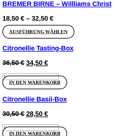
BREMER BIRNE – Willliams Christ
18,50
€
–
32,50
€
Dieses
AUSFÜHRUNG WÄHLEN
Produkt
weist
Citronellie Tasting-Box
mehrere
Varianten
auf.
Ursprünglicher
Aktueller
36,50
€
34,50
€
Die
Preis
Preis
Optionen
können
Citronellie
war:
ist:
auf
Tasting-
IN DEN WARENKORB
36,50 €
34,50 €.
der
Box
Produktseite
Menge
gewählt
Citronellie Basil-Box
werden
Ursprünglicher
Aktueller
30,50
€
28,50
€
Preis
Preis
Citronellie
war:
ist:
Basil-
IN DEN WARENKORB