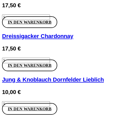
17,50
€
Dreissigacker
Grauburgunder
IN DEN WARENKORB
Menge
Dreissigacker Chardonnay
17,50
€
Dreissigacker
Chardonnay
IN DEN WARENKORB
Menge
Jung & Knoblauch Dornfelder Lieblich
10,00
€
Jung
&
IN DEN WARENKORB
Knoblauch