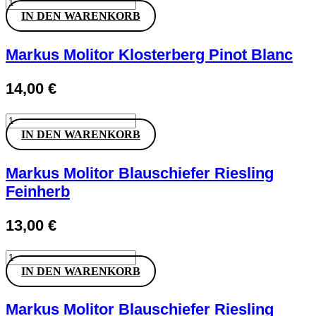
Markus
Molitor
IN DEN WARENKORB
Einstern
Pinot
Blanc
Markus Molitor Klosterberg Pinot Blanc
Menge
14,00
€
Markus
Molitor
IN DEN WARENKORB
Klosterberg
Pinot
Blanc
Markus Molitor Blauschiefer Riesling
Menge
Feinherb
13,00
€
Markus
Molitor
IN DEN WARENKORB
Blauschiefer
Riesling
Feinherb
Markus Molitor Blauschiefer Riesling