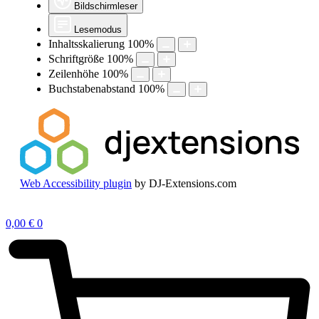
Bildschirmleser
Lesemodus
Inhaltsskalierung
100
%
Schriftgröße
100
%
Zeilenhöhe
100
%
Buchstabenabstand
100
%
Web Accessibility plugin
by DJ-Extensions.com
Zum
Inhalt
0,00
€
0
springen