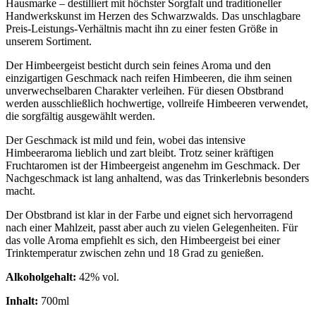
Hausmarke – destilliert mit höchster Sorgfalt und traditioneller
Handwerkskunst im Herzen des Schwarzwalds. Das unschlagbare
Preis-Leistungs-Verhältnis macht ihn zu einer festen Größe in
unserem Sortiment.
Der Himbeergeist besticht durch sein feines Aroma und den
einzigartigen Geschmack nach reifen Himbeeren, die ihm seinen
unverwechselbaren Charakter verleihen. Für diesen Obstbrand
werden ausschließlich hochwertige, vollreife Himbeeren verwendet,
die sorgfältig ausgewählt werden.
Der Geschmack ist mild und fein, wobei das intensive
Himbeeraroma lieblich und zart bleibt. Trotz seiner kräftigen
Fruchtaromen ist der Himbeergeist angenehm im Geschmack. Der
Nachgeschmack ist lang anhaltend, was das Trinkerlebnis besonders
macht.
Der Obstbrand ist klar in der Farbe und eignet sich hervorragend
nach einer Mahlzeit, passt aber auch zu vielen Gelegenheiten. Für
das volle Aroma empfiehlt es sich, den Himbeergeist bei einer
Trinktemperatur zwischen zehn und 18 Grad zu genießen.
Alkoholgehalt:
42% vol.
Inhalt:
700ml