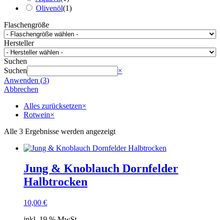
Olivenöl
(
1
)
Flaschengröße
Hersteller
Suchen
Suchen
×
Anwenden
(
3
)
Abbrechen
Alles zurücksetzen
×
Rotwein
×
Alle 3 Ergebnisse werden angezeigt
Jung & Knoblauch Dornfelder
Halbtrocken
10,00
€
inkl. 19 % MwSt.