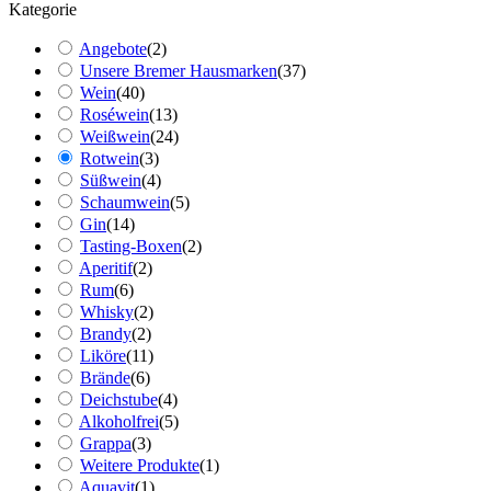
Kategorie
Angebote
(
2
)
Unsere Bremer Hausmarken
(
37
)
Wein
(
40
)
Roséwein
(
13
)
Weißwein
(
24
)
Rotwein
(
3
)
Süßwein
(
4
)
Schaumwein
(
5
)
Gin
(
14
)
Tasting-Boxen
(
2
)
Aperitif
(
2
)
Rum
(
6
)
Whisky
(
2
)
Brandy
(
2
)
Liköre
(
11
)
Brände
(
6
)
Deichstube
(
4
)
Alkoholfrei
(
5
)
Grappa
(
3
)
Weitere Produkte
(
1
)
Aquavit
(
1
)