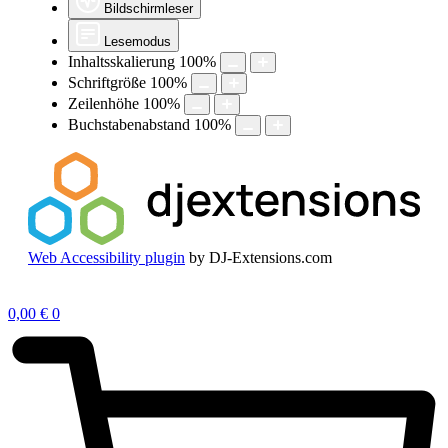
Bildschirmleser
Lesemodus
Inhaltsskalierung
100
%
Schriftgröße
100
%
Zeilenhöhe
100
%
Buchstabenabstand
100
%
Web Accessibility plugin
by DJ-Extensions.com
Zum
Inhalt
0,00
€
0
springen